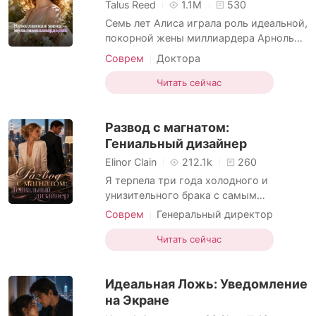
Короткие Рассказы
Talus Reed
1.1M
530
Семь лет Алиса играла роль идеальной,
покорной жены миллиардера Арнольда
Беспалова, скромно работая в
Соврем
Доктора
отделении скорой помощи. Все рухнуло
в одну ночь, когда Арнольд ворвался в
Читать сейчас
ее смену, сгорая от паники. На руках он
нес полуголую, истекающую кровью
Развод с магнатом:
женщину — Елену, невесту своего
двоюродного брата
Гениальный дизайнер
Elinor Clain
212.1k
260
Я терпела три года холодного и
унизительного брака с самым
влиятельным человеком города,
Соврем
Генеральный директор
пожертвовав своей свободой ради
Доктора
Несколько имён
приемной семьи. Но мой муж, Кирилл,
Читать сейчас
открыто привел свою любовницу Дину
прямо в мое отделение неотложной
Идеальная Ложь: Уведомление
помощи. Он заставил меня
обрабатывать ее крошечную царапину,
на Экране
угрожая лиши