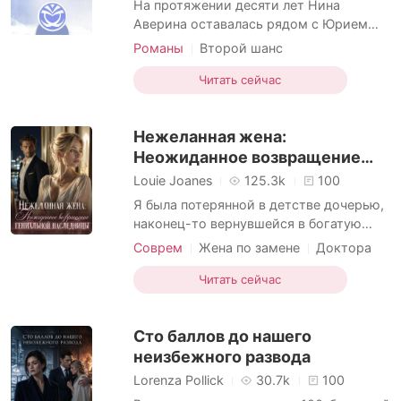
На протяжении десяти лет Нина
Аверина оставалась рядом с Юрием
Благиным, совмещая две роли:
Романы
Второй шанс
формального врача и тайной
Друзья по сексу
Доктора
любовницы. Если он получал ранения в
Читать сейчас
Безответная любовь
Драма
столкновениях, она заботилась о его
выздоровлении, а когда его
Нежеланная жена:
охватывали одиночество и внутренняя
пустота, всегда была рядом, чтобы
Неожиданное возвращение
утешить.
гениальной наследницы
Louie Joanes
125.3k
100
Я была потерянной в детстве дочерью,
наконец-то вернувшейся в богатую
семью Соколовых. У меня была
Соврем
Жена по замене
Доктора
карьера врача, заботливые родители и
Измена
успешный жених. Я думала, что нашла
Читать сейчас
Сложные семейные отношения
свое долгожданное счастье. Пока
Драма
однажды после 36-часовой смены не
Сто баллов до нашего
решила сделать жениху сюрприз. По
геолокации я нашла его не
неизбежного развода
Lorenza Pollick
30.7k
100