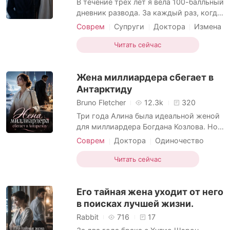
В течение трех лет я вела 100-балльный
дневник развода. За каждый раз, когда
мой муж-миллиардер Артём
Соврем
Супруги
Доктора
Измена
предпочитал мне свою первую любовь,
Беременна
Развод
я вычитала баллы. Счет обнулился в тот
Читать сейчас
день, когда на благотворительном
вечере с потолка сорвалась массивная
Жена миллиардера сбегает в
хрустальная люстра. В долю секунды,
когда решалось,
Антарктиду
Bruno Fletcher
12.3k
320
Три года Алина была идеальной женой
для миллиардера Богдана Козлова. Но в
день их годовщины он так и не
Соврем
Доктора
Одиночество
появился. Вместо этого в сети всплыло
Холодная любовь
видео: Богдан нежно обнимает за
Читать сейчас
талию свою вернувшуюся из Европы
«первую любовь» Светлану. Алине же
Его тайная жена уходит от него
курьер сухо передал дежурную
извинительную записку, напеч
в поисках лучшей жизни.
Rabbit
716
17