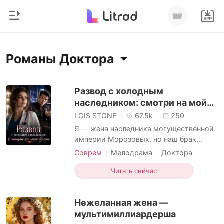
0
Главная
Романы Доктора
Пополнить
Жанр
Развод с холодным
наследником: смотри на мой
Соврем
История чтения
взлет
LOIS STONE
67.5k
250
Оборотни
Я — жена наследника могущественной
Выйти
империи Морозовых, но наш брак
Романы
всегда был лишь красивой декорацией
Соврем
Мелодрама
Доктора
Рассказы
для прессы. О том, что мой муж
Измена
Скачать приложение
триумфально вернулся в город, я
Читать сейчас
Миллиард
узнала последней — из светской
хроники, увидев его счастливое фото в
Рейтинг
Нежеланная жена —
окружении чужих женщин на яхте. Он
прокрался в нашу квартиру на
мультимиллиардерша