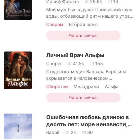
Иосиф Фролов
26.9k
16
Мой муж был в душе. Привычный шум
воды, отбивающий ритм нашего утра. Я
как раз ставила чашку кофе на его стол
Соврем
Второй шанс
— маленький ритуал за пять лет
Сильная героиня
Доктора
нашего, как я думала, идеального
Читать сейчас
Измена
брака. И тут на экране его ноутбука
Возрождение/перерождение
вспыхнуло уведомление. Одно
Личный Врач Альфы
мгновение — и оно исчезло,
отозванное. Но я успела прочитать.
Cooper
41.5k
155
Студентка-медик Варвара Берёзина
скрывается в человеческом
университете, где учится на врача. В
Оборотни
Мелодрама
Альфа
отличие от большинства врачей,
Доктора
Харизматические
Варвара специализируется
Читать сейчас
Городская жизнь
18+
одновременно на медицине человека и
ветеринарии, а также изучает
Ошибочная любовь длиною в
зоологию. Поскольку стаи постоянно
воюют, она знает, что врачей для
десять лет: море ненависти,
помощи ранен
небо страсти.
Rabbit
2k
30