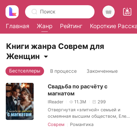
Поиск
Главная
Жанр
Рейтинг
Короткие Расск
0
Книги жанра Соврем для
Женщин
Пополнить
Бестселлеры
В процессе
Законченные
История чтения
Свадьба по расчёту с
магнатом
Выйти
IReader
11.3M
299
Отвергнутая «элитной» семьей и
осмеянная высшим обществом, Елена
Скачать приложение
шокировала всех, выйдя замуж за
Соврем
Романтика
самого влиятельного человека в
Брак по контракту
городе. Все считали их союз