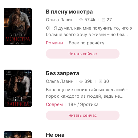
Первая любовь
18+
Похоть
владении несколько компаний. Лиз
В плену монстра
счастлива, вышла замуж за
Плохой парень
двоюродного брата Энди. Но Энди
Ольга Лавин
57.4k
27
ОН Я думал, как мне получить то, что я
больше всего хочу в жизни – но без
лишних проблем. И вот судьба
Романы
Брак по расчёту
предоставила мне подсказку и
18+ / Эротика
Похищение
Месть
возможность. Я получу желаемое, чего
Читать сейчас
Похоть
бы мне это не стоило. А отработанный
материал, выполнивший свое
Без запрета
предназначение, можно и выкинуть. Но
если мне помешают, сотру в пыл
Ольга Лавин
39k
30
Воплощение своих тайных желаний -
порок каждого из людей, ведь не
нужно к гадалке ходить, что все мы
Соврем
18+ / Эротика
хотим чего-то запретного,
Безумное влечение
Месть
Похоть
непристойного и грязного. Мы люди, и
Читать сейчас
это абсолютно нормально. Так думали
и Артур с Алексой. Правда,
Не она
параллельного мира в котором они