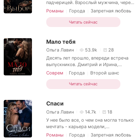
Короткие Рассказы
падчерицей. Взрослый мужчина, через
постель которого прошло
Романы
Города
Запретная любовь
бесчисленное количество женщин,
18+ / Эротика
Похоть
мечтает о любви этой девчонки. О
Читать сейчас
Разница в возрасте
любви? Нет! Только о власти над ее
телом. Кому нужна эта пресловутая
Мало тебя
любовь? Точно не мне. Нет, я просто
хочу ее в свою постель.
Ольга Лавин
53.9k
28
Десять лет прошло, впереди встреча
выпускников. Дмитрий и Ирина,
бывшие одноклассники и...
Соврем
Города
Второй шанс
Возлюбленные. У них было все:
18+ / Эротика
Измена
ненависть, что переросла в любовь и
Читать сейчас
Первая любовь
Похоть
обратно. Но, так ли это? Возможно, все
не так категорично? Пусть, и стоит
Cпаси
между ними измена Димы. Годы
прошли, жизни изменились, характеры
Ольга Лавин
14.7k
18
поме
У нее было все, о чем она могла только
мечтать - карьера модели,
замечательный парень и взаимная
Романы
Города
Запретная любовь