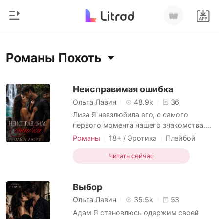
0
Главная
Романы Похоть
Пополнить
Жанр
Неисправимая ошибка
Ольга Лавин
48.9k
36
Соврем
История чтения
Лиза Я невзлюбила его, с самого
Оборотни
первого момента нашего знакомства.
Наглый, самоуверенный, и острый на
Выйти
Романы
Романы
18+ / Эротика
Плейбой
язык. Вот как я могу охарактеризовать
Безумное влечение
Искушение
Рассказы
Макса - брата своего будущего мужа. У
Читать сейчас
Похоть
Разница в возрасте
Скачать приложение
нас с ним ничего не может быть
Миллиард
общего и никогда не должно было
Выбор
произойти. Но одна ночь перевернула
Рейтинг
все. Мы переспал
Ольга Лавин
35.5k
53
Адам Я становлюсь одержим своей