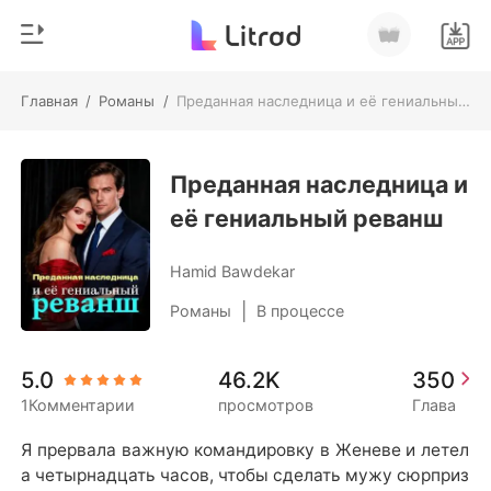
Главная
/
Романы
/
Преданная наследница и её гениальный реванш
0
Главная
Пополнить
Преданная наследница и
Жанр
её гениальный реванш
Соврем
История чтения
Оборотни
Hamid Bawdekar
Выйти
Романы
|
Романы
В процессе
Рассказы
Скачать приложение
5.0
46.2K
350
Миллиард
1Комментарии
просмотров
Глава
Рейтинг
Я прервала важную командировку в Женеве и летел
а четырнадцать часов, чтобы сделать мужу сюрприз 