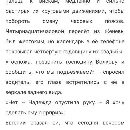
пальца к вискам, медленно и сильно
ричал на меня и приказал уступить мою должность Г
растирая их круговыми движениями, чтобы
алине, чтобы не сорвать предстоящее IPO компании
 мужа на миллиарды долларов. 

побороть смену часовых поясов.
Четырнадцатичасовой перелёт из Женевы
Меня продали за биржевой тикер родные люди, счит
ая избалованной идиоткой, которая умеет лишь поль
был жестоким, но календарь в её телефоне
зоваться безлимитной кредиткой. 

показывал четвёртую годовщину их свадьбы.
Единственная ледяная слеза впиталась в наволочку, 
«Госпожа, позвонить господину Волкову и
и четыре года подавленных сомнений затвердели в
сообщить, что мы подъезжаем?» – спросил
 острую, как алмаз, цель.

водитель, его глаза встретились с её в
Я выдернула иглу катетера из вены, глядя, как кровь
зеркале заднего вида.
 капает на белоснежные простыни, и набрала номер
 адвоката по разводам. Они забыли одну крошечную 
«Нет, – Надежда опустила руку. – Я хочу
деталь: гениальный медицинский алгоритм, на котор
сделать ему сюрприз».
ом строится вся империя Евгения, тайно создала я, и 
только я знаю его фатальный изъян.
Евгений сказал ей, что сегодня вечером