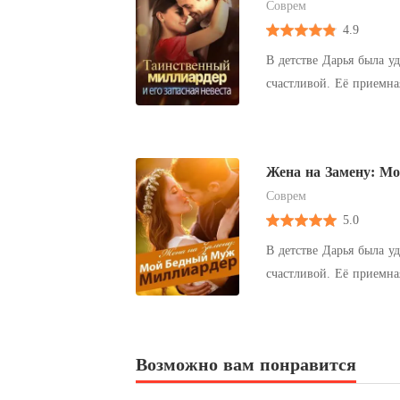
Соврем
4.9
В детстве Дарья была у
счастливой. Её приемна
получила от старой слу
Дарье пришлось выйти 
родителей, чтобы покрыть медици
Жена на Замену: М
Золушке? Но мужчина был
Соврем
был незаконнорожденны
5.0
концы с концами. Он же
брачную ночь он почувств
В детстве Дарья была у
соединила двух людей с
счастливой. Её приемна
получила от старой слу
Дарье пришлось выйти 
родителей, чтобы покрыть медици
Возможно вам понравится
Золушке? Но мужчина был
был незаконнорожденны