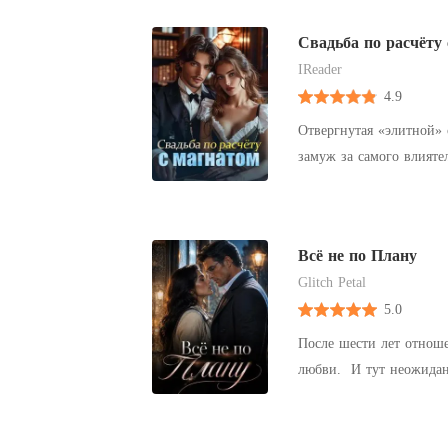
концы с концами. Он же
брачную ночь он почувств
Свадьба по расчёту
соединила двух людей с
IReader
4.9
Отвергнутая «элитной»
замуж за самого влияте
муж сказал: «Договор з
после свадьбы он наотр
чаял, и слухи о ней ра
Всё не по Плану
и гений в сфере технол
Glitch Petal
владельцы империи рос
5.0
устремились на неё. «П
После шести лет отнош
любви. И тут неожидан
«Выходи за меня. Ты по
немало преимуществ: щ
который практически не