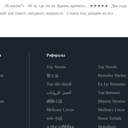
ловека, он впервые почувствовал победу. Он подошёл к принцессе с
кабинет немедленно». Когда я вошла в его роскошный
у». «В какую?» «В ту, где ты не будешь кричать». ★★★★★ Два года
орый завоевывал десять лет, звенящим в его руке. Принц вплотную
тегнул рубашку и повернулся ко мне спиной. На его коже горели три
кой для своего звёздного хоккеиста. Стояла под дождём на его
ыстрым движением застегнул ошейник на её шее. Затем он поднял её
ы, которые оставили мои ногти прошлой ночью. «Это похоже на
ла, чтобы посмотреть, как он греет скамейку. Носила его джерси, будто
самые голубые глаза и самое прекрасное лицо из когда-либо созданных,
, прижимая меня к холодной стене. Я дрожала от страха и
он отплатил мне тем, что переспал с половиной города, включая сестру
«Ты – моё приобретение. Моя рабыня. Моя сексуальная рабыня. Моя
огу просто откупиться от него, стереть эту пьяную оплошность. Зачем
, которым был одержим годами. Захар Можайский – самый опасный
у тебе сполна за всё, что ты и твой отец когда-либо сделали мне и
 жестоко играть со мной, загонять в угол и публично унижать,
 моего отчима и мужчина, который смотрел на меня так, будто я была
исто заявил он. Чистая ненависть, холод и победа были
мо на глазах у своей племянницы? Я рыдала и умоляла его
ило разрушить мир. Одно невозможное предложение. Одно отчаянное
и на его лице.
и
Рефералы
ться и навсегда исчезнуть из его жизни. Но он лишь холодно
ая изменила всё. Захар не приемлет фальши. Он не приемлет полумер.
 словом отрезая все пути к отступлению. «У меня есть решение
 его на два месяца, он действительно имеет это в виду. Во всех
Top Novels
Top Novels
Выходи за меня».
сть секреты, зарытые так глубоко, что они связаны с прошлым моей
ов
웹소설
Bestseller Bücher
а не могла себе представить. Мрачные секреты. Смертельные. То, что
Top tiểu thuyết
En İyi Romanlar
превращается в одержимость. То, что начинается как месть,
أفضل الروايات
Top Romanzi
его я не могу отказаться. И то, что начинается как ложь, может быть
ые
網路小說
Mejores Novelas
которая имеет значение. Говорят, что некоторые мужчины слишком
ть. И они правы. Но я никогда не умела следовать предупреждениям.
Melhores Livros
Meilleurs Livres
ржит откровенный сексуальный контент, доминирующее/
web 小説
Novel Terbaik
дение, морально неоднозначных персонажей, семейные конфликты и
นวนิยายที่ดีที่สุด
MoboReels