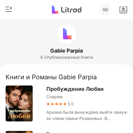
0
Главная
Пополнить
Жанр
Gabie Parpia
4 Опубликованные Книги
Соврем
История чтения
Оборотни
Книги и Романы Gabie Parpia
Выйти
Романы
Пробуждение Любви
Рассказы
Соврем
Скачать приложение
Миллиард
5.0
Ариана была вынуждена выйти замуж
Рейтинг
за члена семьи Розановых. В
результате этого союза все ожидали,
что она родит ребёнка от своего