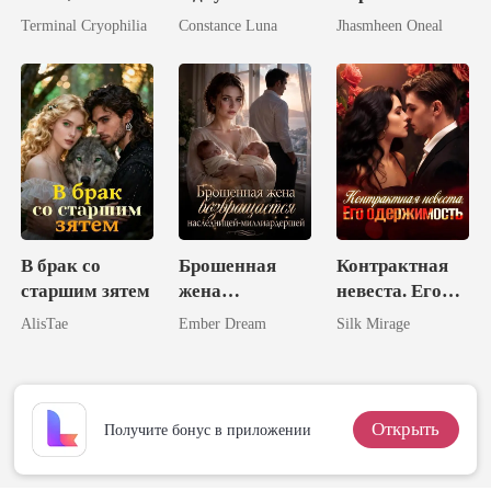
предназначенн
Ликанов
Terminal Cryophilia
Constance Luna
Jhasmheen Oneal
ая королю
ликанов
В брак со
Брошенная
Контрактная
старшим зятем
жена
невеста. Его
возвращается
одержимость
AlisTae
Ember Dream
Silk Mirage
наследницей-
миллиардерше
й
Открыть
Получите бонус в приложении