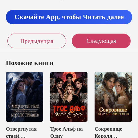
Скачайте App, чтобы Читать далее
Следующая
Предыдущая
Похожие книги
Отвергнутая
Трое Альф на
Сокровище
стаей,
Одну
Короля