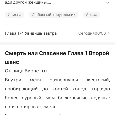
Короткие Рассказы
ади другой женщины.

Переродившись и получив второй шанс, она покляла
Измена
Любовный треугольник
Альфа
сь разорвать все связи с человеком, разрушившим е
ё жизнь, и вернуть себе законное место наследницы 
Альфы. Полная решимости восстановить свою павш
Глава 174 Увидишь завтра
Сегодня00:06
ую стаю, она шаг за шагом переписывала свою судь
бу.

Смерть или Спасение Глава 1 Второй
Но всё изменилось, когда появился таинственный Ко
шанс
роль Ликанов и раскрыл шокирующую правду: ей су
ждено было стать его истинной парой.

От лица Виолетты
На этот раз Виолетте предстояло решить, разрушит л
Внутри меня развернулся жестокий,
и любовь её снова... или станет её спасением.
пробирающий до костей холод, гораздо
более суровый, чем бесконечные ледяные
поля полярных земель.