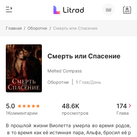
Главная
/
Оборотни
/
Смерть или Спасение
0
Главная
Пополнить
Жанр
Смерть или Спасение
Соврем
История чтения
Melted Compass
Оборотни
|
Оборотни
1
Глав/День
Выйти
Романы
Рассказы
Скачать приложение
5.0
48.6K
174
Миллиард
1Комментарии
просмотров
Глава
Рейтинг
В прошлой жизни Виолетта умерла во время родов,
 в то время как её истинная пара, Альфа, бросил её р