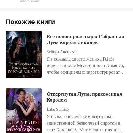
28/07/2026
Похожие книги
Его непокорная пара: Избранная
Луна короля ликанов
Selinda Andreasen
Я прождала своего жениха Гейба
полчаса в зале Межстайного Альянса,
чтобы официально зарегистрировать
нашу истинную связь. Но вместо
этого я нашла его в приватной
комнате. Он страстно целовал мою
Отвергнутая Луна, присвоенная
двоюродную сестру Хейли, а воздух
Королем
был пропитан тошнотворным запахом
Lake Sunrise
их предательства. Прямо там, пока
Я была генетическим дефектом -
Хейли пряталась за его спиной и
единственной безволчьей сиротой в
разыгрывала невинную жертву, Гейб
стае Хохловых. Моим единственным
использовал голос Альфы и