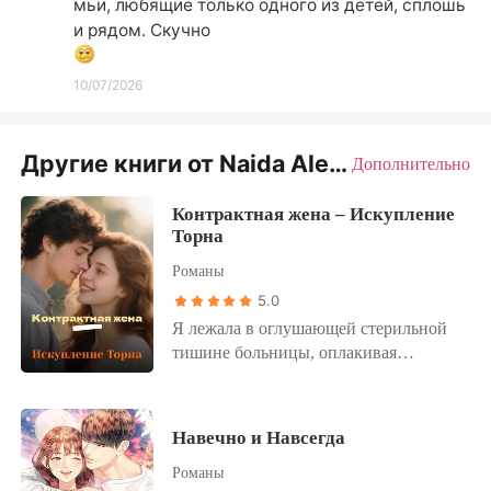
мьи, любящие только одного из детей, сплошь 
и рядом. Скучно 
10/07/2026
Другие книги от Naida Alexeeva
Дополнительно
Контрактная жена – Искупление
Торна
Романы
5.0
Я лежала в оглушающей стерильной
тишине больницы, оплакивая
ребенка, которого так и не смогла
обнять. Все называли это трагической
случайностью. Поскользнулась и
Навечно и Навсегда
упала. Но я знала правду о толчке
Романы
моего мужа. Наконец пришел Марк.