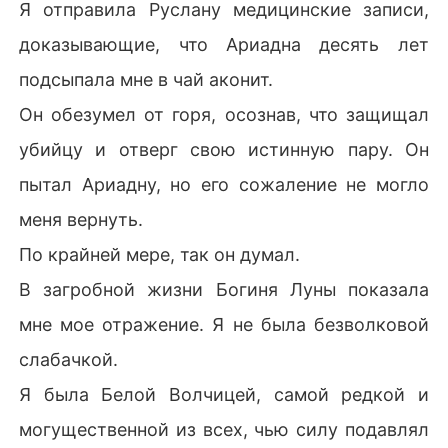
Я отправила Руслану медицинские записи,
Я открыла глаза в залитом лунным светом лесу, и вп
ервые в жизни моя могущественная волчица издала 
доказывающие, что Ариадна десять лет
оглушительный рев.
подсыпала мне в чай аконит.
Он обезумел от горя, осознав, что защищал
убийцу и отверг свою истинную пару. Он
пытал Ариадну, но его сожаление не могло
меня вернуть.
По крайней мере, так он думал.
В загробной жизни Богиня Луны показала
мне мое отражение. Я не была безволковой
слабачкой.
Я была Белой Волчицей, самой редкой и
могущественной из всех, чью силу подавлял