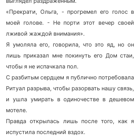
выглядел раздраженным.
 истерзанным трупом.

«Прекрати, Ольга, - прогремел его голос в
До самого последнего вздоха я считала себя жалко
моей голове. - Не порти этот вечер своей
й, безволковой Омегой и не понимала, за что мне вы
лживой жаждой внимания».
пали такие страдания.

Я умоляла его, говорила, что это яд, но он
Но в загробной жизни Богиня Луны показала мне мо
лишь приказал мне покинуть его Дом стаи,
е истинное отражение.

чтобы я не испачкала пол.
Я не была дефектной. Я была легендарной Белой Вол
С разбитым сердцем я публично потребовала
чицей, редчайшей из всех, чью колоссальную силу г
одами подавлял токсин.

Ритуал разрыва, чтобы разорвать нашу связь,
и ушла умирать в одиночестве в дешевом
Богиня предложила мне вечный покой или шанс все
 исправить.

мотеле.
Правда открылась лишь после того, как я
«Я хочу вернуться, - твердо сказала я. - Не ради его
 раскаяния. А ради мести».

испустила последний вздох.