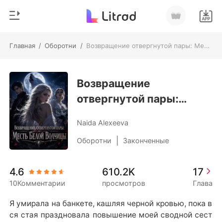
Главная
/
Оборотни
/
Возвращение отвергнутой пары: Месть Белой Волчицы
0
Главная
Пополнить
Возвращение
Жанр
отвергнутой пары:
Соврем
История чтения
Месть Белой Волчицы
Оборотни
Naida Alexeeva
Выйти
Романы
|
Оборотни
Законченные
Рассказы
Скачать приложение
4.6
610.2K
17
Миллиард
10Комментарии
просмотров
Глава
Рейтинг
Я умирала на банкете, кашляя черной кровью, пока в
ся стая праздновала повышение моей сводной сест