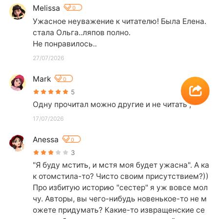
Melissa
0
Ужасное неуважение к читателю! Была Елена.
стала Ольга..ляпов полно.

Не понравилось..
27/07/2026
Mark
0
5
Одну прочитал можно другие и не читать ,
17/07/2026
Anessa
0
3
"Я буду мстить, и мстя моя будет ужасна". А ка
к отомстила-то? Чисто своим присутствием?))

Про избитую историю "сестер" я уж вовсе мол
чу. Авторы, вы чего-нибудь новенькое-то не м
ожете придумать? Какие-то извращенские се