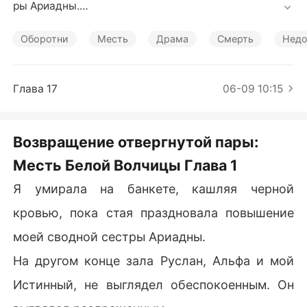
Короткие Рассказы
ры Ариадны.

Мой Истинный, Альфа Руслан, смотрел на мои мучен
Оборотни
Месть
Драма
Смерть
Недо
ия лишь с холодным раздражением.

Он заявил, что моя боль - это лживая жажда вниман
Глава 17
06-09 10:15
ия, публично разорвал нашу связь и изгнал меня, пр
иказав убраться, чтобы я не пачкала пол Дома стаи.

Возвращение отвергнутой пары:
Я ушла умирать в одиночестве в дешевом мотеле, к
Месть Белой Волчицы Глава 1
орчась от яда, который «добрая» сестра подсыпала
 мне каждый день на протяжении десяти лет.

Я умирала на банкете, кашляя черной
Мои родители считали меня дефектным позором се
кровью, пока стая праздновала повышение
мьи, а мужчина, клявшийся меня защищать, нежно о
моей сводной сестры Ариадны.
бнимал мою убийцу.

На другом конце зала Руслан, Альфа и мой
Лишь после того, как мое сердце остановилось, отпр
Истинный, не выглядел обеспокоенным. Он
авленные мной доказательства отравления дошли д
о Руслана, заставив его выть от отчаяния над моим