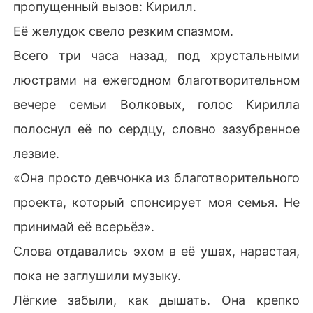
пропущенный вызов: Кирилл.
«Я женился на ней не ради сделки. Я женился на ней, 
Её желудок свело резким спазмом.
потому что был влюблен в нее десять лет».
Всего три часа назад, под хрустальными
люстрами на ежегодном благотворительном
вечере семьи Волковых, голос Кирилла
полоснул её по сердцу, словно зазубренное
лезвие.
«Она просто девчонка из благотворительного
проекта, который спонсирует моя семья. Не
принимай её всерьёз».
Слова отдавались эхом в её ушах, нарастая,
пока не заглушили музыку.
Лёгкие забыли, как дышать. Она крепко