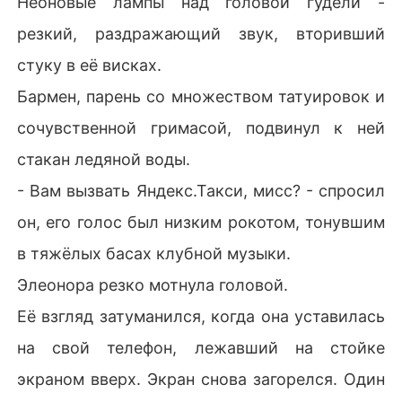
Неоновые лампы над головой гудели -
«Быстро ты нашла нового спонсора. Он знает, что ты 
резкий, раздражающий звук, вторивший
просто благотворительный случай?»

стуку в её висках.
Я дрожала от ужаса и стыда. Семья Кирилла могла с
Бармен, парень со множеством татуировок и
гноить моего брата в тюрьме, просто чтобы наказать 
меня. Я была уверена, что холодный, расчетливый Ко
сочувственной гримасой, подвинул к ней
нстантин сейчас же разорвет наш фиктивный брак. К
стакан ледяной воды.
ому нужны грязные проблемы нищей девчонки? Для 
таких мужчин я всегда была лишь одноразовой пешк
- Вам вызвать Яндекс.Такси, мисс? - спросил
ой.

он, его голос был низким рокотом, тонувшим
Но Константин шагнул вперед, заслонив меня своей
в тяжёлых басах клубной музыки.
 широкой спиной.

Элеонора резко мотнула головой.
Одной ледяной угрозой он заставил Кирилла поблед
Её взгляд затуманился, когда она уставилась
неть от животного страха. А затем вошел в допросну
на свой телефон, лежавший на стойке
ю к моему брату, крепко сжал мою руку и на глазах у 
всех произнес то, от чего у меня перехватило дыхан
экраном вверх. Экран снова загорелся. Один
ие.
