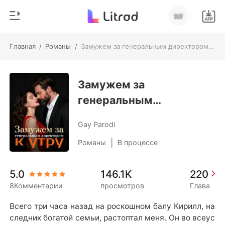
Главная
/
Романы
/
Замужем за генеральным директором к утру
0
Главная
Пополнить
Замужем за
Жанр
генеральным
Соврем
История чтения
директором к утру
Оборотни
Gay Parodi
Выйти
Романы
|
Романы
В процессе
Рассказы
Скачать приложение
5.0
146.1K
220
Миллиард
8Комментарии
просмотров
Глава
Рейтинг
Всего три часа назад на роскошном балу Кирилл, на
следник богатой семьи, растоптал меня. Он во всеус