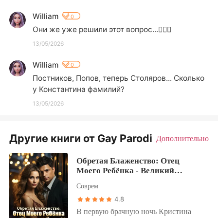
William
0
Они же уже решили этот вопрос...🤦🏻‍♀️
13/05/2026
William
0
Постников, Попов, теперь Столяров... Сколько 
у Константина фамилий?
13/05/2026
Другие книги от Gay Parodi
Дополнительно
Обретая Блаженство: Отец
Моего Ребёнка - Великий
Магнат?!
Соврем
4.8
В первую брачную ночь Кристина