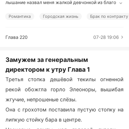
Короткие Рассказы
лышание назвал меня жалкой девчонкой из благотво
рительного проекта, которую нельзя воспринимать в
серьез.

Романтика
Городская жизнь
Брак по контракту
Пытаясь заглушить боль дешевой текилой, я случай
но провела ночь с незнакомцем. Утром выяснилось,
Глава 220
07-28 19:06
 что это Константин Постников - самый безжалостны
й миллиардер Москвы. Нас засняли папарацци, и, чт
обы спасти акции корпорации перед рекордным IPO,
Замужем за генеральным
 он заставил меня подписать брачный контракт.

директором к утру Глава 1
Мы расписались в тот же день. Но не успели мы вый
Третья стопка дешёвой текилы огненной
ти из ЗАГСа, как мне позвонили из полиции: мой брат
-отличник оказался за решеткой. Он услышал, как Ки
рекой обожгла горло Элеоноры, вышибая
рилл в клубе хвастался моим унижением, и сломал е
жгучие, непрошеные слёзы.
му нос.

Она с грохотом поставила пустую стопку на
У полицейского участка Кирилл стоял с окровавленн
липкую стойку бара в центре.
ым лицом и надменно смеялся надо мной.
