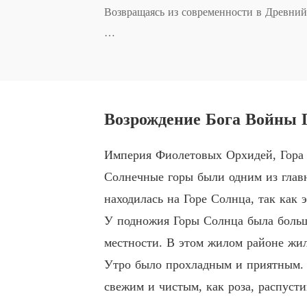
Возвращаясь из современности в Древний 
Тем не менее, молодой человек, которым 
Но это не имеет значения, так как его ра
ом боевых искусств, и править всем Бое
Возрождение Бога Войны Гл
Империя Фиолетовых Орхидей, Гора 
Солнечные горы были одним из глав
находилась на Горе Солнца, так как 
У подножия Горы Солнца была больш
местности. В этом жилом районе жи
Утро было прохладным и приятным. С
свежим и чистым, как роза, распуст