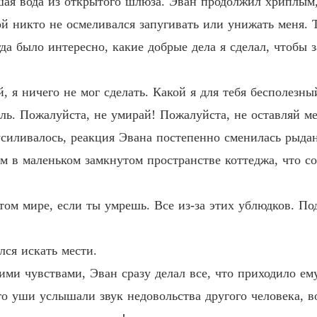
вшая вода из открытого шлюза. Эван продолжил хриплым
Возрож
й никто не осмеливался запугивать или унижать меня. Т
Глава 2
а было интересно, какие добрые дела я сделал, чтобы за
Возрож
, я ничего не мог сделать. Какой я для тебя бесполезны
Возрож
ль. Пожалуйста, не умирай! Пожалуйста, не оставляй ме
 усиливалось, реакция Эвана постепенно сменилась рыда
Возрож
им в маленьком замкнутом пространстве коттеджа, что с
Возрож
том мире, если ты умрешь. Все из-за этих ублюдков. По
Возрож
лся искать мести.
ми чувствами, Эван сразу делал все, что приходило ему
Возрож
го уши услышали звук недовольства другого человека, в