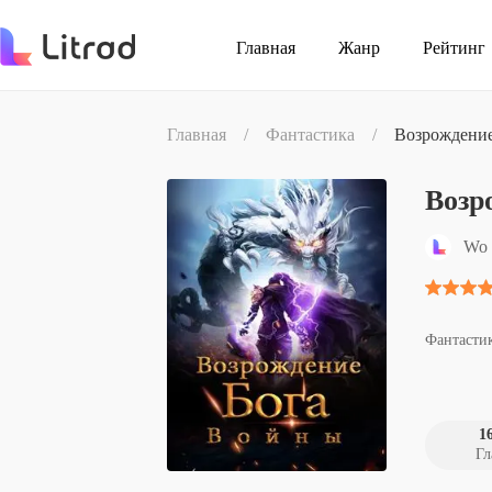
Главная
Жанр
Рейтинг
Главная
/
Фантастика
/
Возрождени
Возр
Wo 
Фантасти
1
Гл