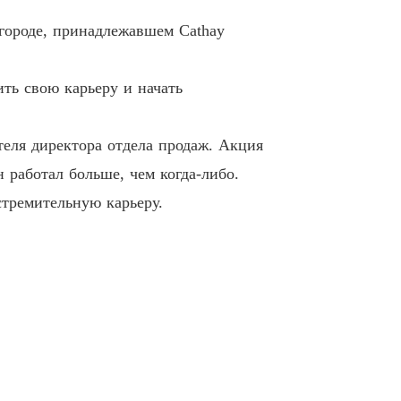
дение Бога Войны
ороде, принадлежавшем Cathay
0 Capítulo Плата за спасение жизни
02/03/2021
ть свою карьеру и начать
еля директора отдела продаж. Акция
 работал больше, чем когда-либо.
стремительную карьеру.