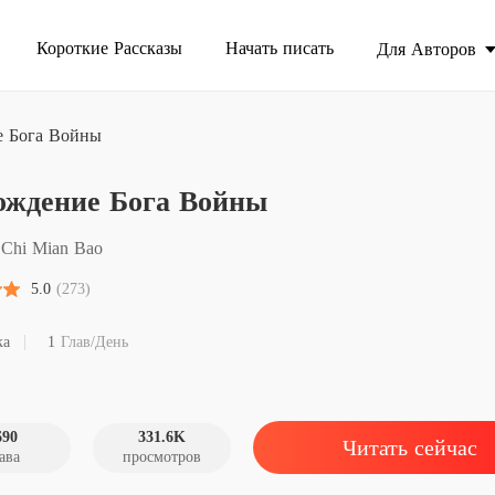
Короткие Рассказы
Начать писать
Для Авторов
е Бога Войны
духовный 
ождение Бога Войны
Возрож
Chi Mian Bao
Возрож
5.0
(273)
Возрож
ка
1
Глав/День
Возрож
690
331.6K
Читать сейчас
ава
просмотров
Возрож