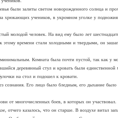
 учеников.
евья были залиты светом новорожденного солнца и про
Возрож
ла хрюкающих учеников, в укромном уголке у подножия
Возрож
стый молодой человек. На вид ему было лет шестнадцат
 к этому времени стали холодными и твердыми, он зашаг
Возрож
Глава 1
минимальным. Комната была почти пустой, так как у мо
Возрож
вшийся деревянный стул и кровать были единственной 
улочки на стол и подошел к кровати.
ез сознания. Его лицо было бледным, его дыхание было
Возрож
ови от многочисленных боев, в которых он участвовал.
Возрож
ое, отчего казалось, что он старше. В воздухе витал зап