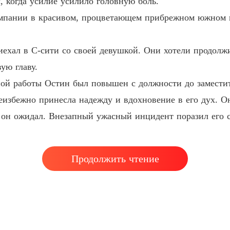
, когда усилие усилило головную боль.
Возрож
мпании в красивом, процветающем прибрежном южном г
Глава 4
ехал в С-сити со своей девушкой. Они хотели продолжи
ую главу.
ной работы Остин был повышен с должности до заместит
еизбежно принесла надежду и вдохновение в его дух. Он
к он ожидал. Внезапный ужасный инцидент поразил его 
Продолжить чтение