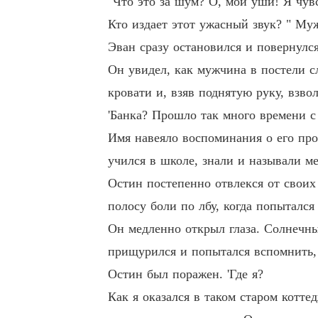
"Что это за шум? О, мои уши! Я чув
Кто издает этот ужасный звук? " Му
Эван сразу остановился и повернулся
Он увидел, как мужчина в постели сл
кровати и, взяв поднятую руку, взво
'Банка? Прошло так много времени с 
Имя навеяло воспоминания о его прош
учился в школе, знали и называли м
Остин постепенно отвлекся от свои
полосу боли по лбу, когда попытался
Он медленно открыл глаза. Солнечны
прищурился и попытался вспомнить, 
Остин был поражен. 'Где я?
Как я оказался в таком старом котт