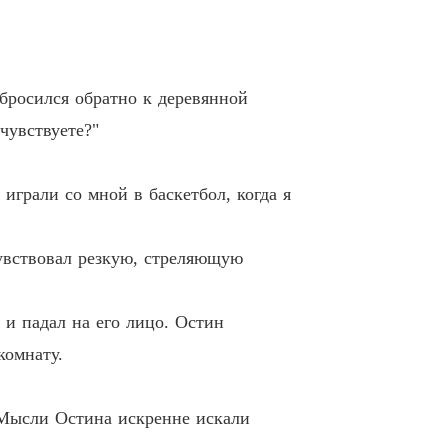
дение Бога Войны
.
3 Capítulo Зная ветер
02/03/2021
дение Бога Войны
 бросился обратно к деревянной
Глава 34 Capítulo Отправляясь в предательское приключение (Часть первая)
02/03/2021
чувствуете?"
дение Бога Войны
Глава 35 Capítulo Отправляясь в предательское приключение (часть вторая)
02/03/2021
играли со мной в баскетбол, когда я
дение Бога Войны
6 Capítulo Алый меч вепря
02/03/2021
увствовал резкую, стреляющую
дение Бога Войны
7 Capítulo Gains In The Beast Mountain
02/03/2021
и падал на его лицо. Остин
дение Бога Войны
комнату.
Глава 38 Capítulo Сражайтесь с гигантской каменной ящерицей
02/03/2021
дение Бога Войны
' Мысли Остина искренне искали
Глава 39 Capítulo Внешний ученик в поисках помощи
02/03/2021