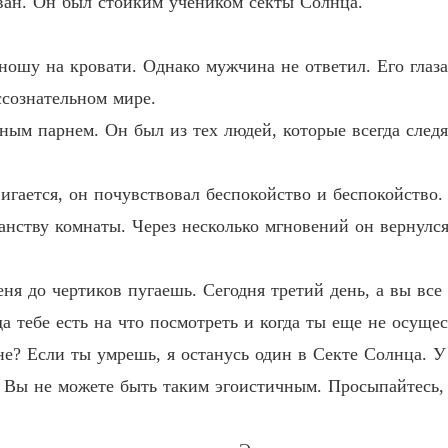
ван. Он был стойким учеником секты Солнца.
Возрож
юношу на кровати. Однако мужчина не ответил. Его глаз
Возрож
ссознательном мире.
ным парнем. Он был из тех людей, которые всегда следя
Возрож
двигается, он почувствовал беспокойство и беспокойств
Возрож
Глава 2
анству комнаты. Через несколько мгновений он вернулся
Возрож
Глава 2
ня до чертиков пугаешь. Сегодня третий день, а вы все 
а тебе есть на что посмотреть и когда ты еще не осуще
Возрож
е? Если ты умрешь, я останусь один в Секте Солнца. У 
Вы не можете быть таким эгоистичным. Просыпайтесь, п
Возрож