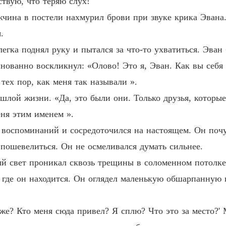
ствую, что теряю слух!
Возрож
жчина в постели нахмурил брови при звуке крика Эвана
Глава 3
.
Возрож
егка поднял руку и пытался за что-то ухватиться. Эван
лнованно воскликнул: «Олово! Это я, Эван. Как вы себя 
Возрож
тех пор, как меня так называли ».
лой жизни. «Да, это были они. Только друзья, которые 
Возрож
еня этим именем ».
Глава 3
х воспоминаний и сосредоточился на настоящем. Он поч
Возрож
 пошевелиться. Он не осмеливался думать сильнее.
Глава 3
й свет проникал сквозь трещины в соломенном потолке 
Возрож
где он находится. Он оглядел маленькую обшарпанную 
Возрож
едже? Кто меня сюда привел? Я сплю? Что это за место?