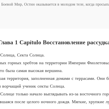
Глава 5 
Боевой Мир, Остин оказывается в молодом теле, когда просыпае
Возрож
он овладел, был жалким придурком, какой неудачник! 

Возрож
зум здоров и ясен. Обладая этим более молодым и сильным телом,
вым Миром!
ава 1 Capítulo Восстановление рассудка
Возрож
Солнца, Секта Солнца.
Возрож
ных горных хребтов на территории Империи Фиолетовы
это была самая высокая вершина.
Возрож
ая территория, заполненная домами с террасами. Они 
л ворчащий ученик секты Солнца.
Возрож
олнце только начало выглядывать из-за восточного гор
ившаяся после целого ночного дождя. Мягкие, хрупкие л
Возрож