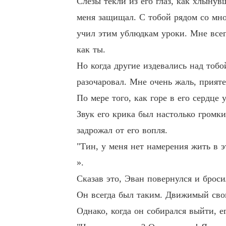
Слезы текли из его глаз, как хлыну
меня защищал. С тобой рядом со мно
учил этим ублюдкам уроки. Мне всегд
как ты.
Но когда другие издевались над тобой
разочаровал. Мне очень жаль, прияте
По мере того, как горе в его сердце
Звук его крика был настолько громк
задрожал от его вопля.
"Тин, у меня нет намерения жить в э
».
Сказав это, Эван повернулся и броси
Он всегда был таким. Движимый свои
Однако, когда он собирался выйти, е