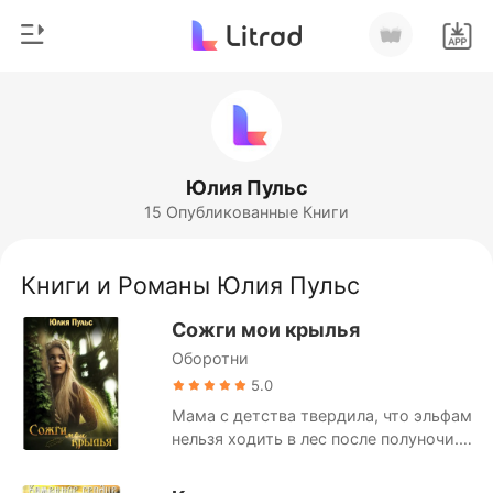
0
Главная
Пополнить
Жанр
Юлия Пульс
15 Опубликованные Книги
Соврем
История чтения
Оборотни
Книги и Романы Юлия Пульс
Выйти
Романы
Сожги мои крылья
Рассказы
Оборотни
Скачать приложение
Миллиард
5.0
Мама с детства твердила, что эльфам
Рейтинг
нельзя ходить в лес после полуночи.
Ночь - это время оборотней и
столкнуться с представителем