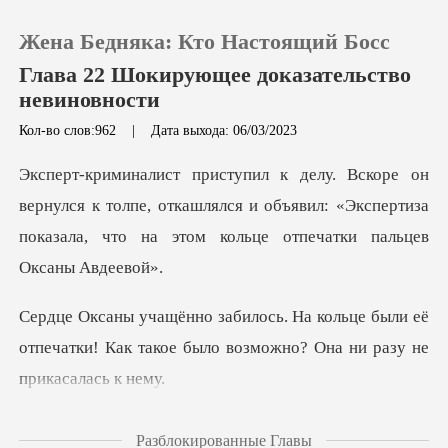
Жена Бедняка: Кто Настоящий Босс
Глава 22 Шокирующее доказательство
невиновности
Кол-во слов:962
|
Дата выхода: 06/03/2023
0
Пополнить
ся к толпе, откашлялся и объявил: «Экспертиза
показала
История чтения
це были её
Выйти
отпечатки! Как такое было воз
Скачать приложение
вызвал полицию, не
Разблокированные Главы