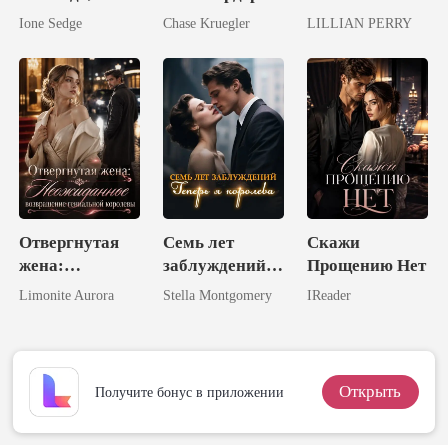
обезумел от
на одну ночь
Наследница
Ione Sedge
Chase Kruegler
LILLIAN PERRY
раскаяния
миллиардного
состояния!
Отвергнутая
Семь лет
Скажи
жена:
заблуждений.
Прощению Нет
Неожиданное
Теперь я
Limonite Aurora
Stella Montgomery
IReader
возвращение
королева.
гениальной
королевы
Открыть
Получите бонус в приложении