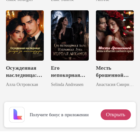
Королем
Осужденная
Его
Месть
наследница:
непокорная
брошенной
Замуж за
пара:
жены в
Алла Островская
Selinda Andreasen
Анастасия Смирнова
миллиардера
Избранная
объятиях
Луна короля
злейшего
ликанов
врага
Открыть
Получите бонус в приложении