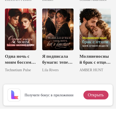
миллиардного
Избранная
состояния!
Луна короля
ликанов
Одна ночь с
Я подписала
Молниеносны
моим боссом-
бумаги: теперь
й брак с отцом
миллиардером
смотри, как я
моей лучшей
Technetium Pulse
Lila Rivers
AMBER HUNT
блистаю
подруги
Открыть
Получите бонус в приложении