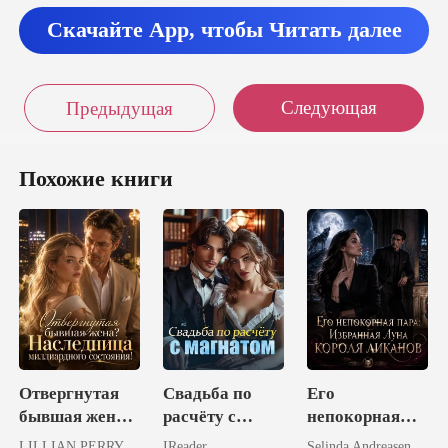
Скачайте App, чтобы Читать далее
Следующая
Предыдущая
Похожие книги
Отвергнутая
Свадьба по
Его
бывшая жена?
расчёту с
непокорная
Наследница
магнатом
пара:
LILLIAN PERRY
IReader
Selinda Andreasen