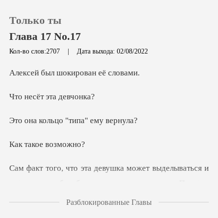
Только ты
Глава 17 No.17
Кол-во слов:2707
|
Дата выхода: 02/08/2022
0
шокирован
ёт эта
Пополнить
ьцо "типа"
История чтения
кое во
Выйти
для него удивительным. Привык,
Скачать приложение
что стоит эту девицу поманить пальчиком,
Разблокированные Главы