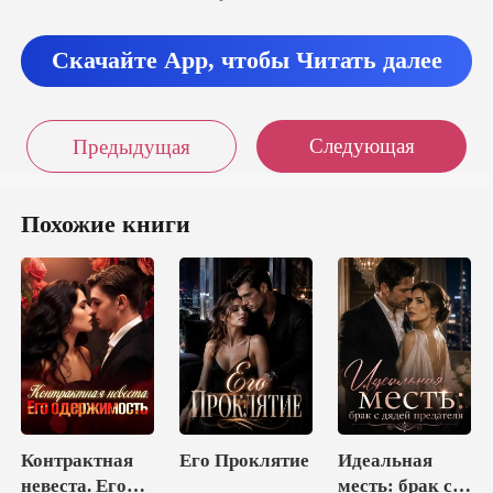
между пл
Скачайте App, чтобы Читать далее
л
Следующая
Предыдущая
Похожие книги
Контрактная
Его Проклятие
Идеальная
невеста. Его
месть: брак с