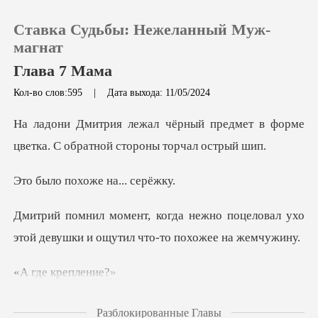
Ставка Судьбы: Нежеланный Муж-
магнат
Глава 7 Мама
Кол-во слов:595
|
Дата выхода: 11/05/2024
0
предмет в форме
Пополнить
цветка. С обр
охоже на..
История чтения
о поцеловал ухо
Выйти
этой девушки и ощ
Скачать приложение
крепл
аружил её в трещине
Разблокированные Главы