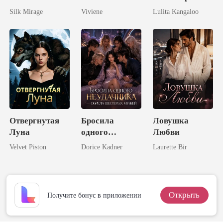
одержимость
дядей
Silk Mirage
Viviene
Lulita Kangaloo
предателя
Отвергнутая
Бросила
Ловушка
Луна
одного
Любви
неудачника -
Velvet Piston
Dorice Kadner
Laurette Bir
обрела
шестерых
мужей
Открыть
Получите бонус в приложении