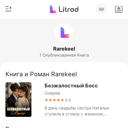
0
Главная
Пополнить
Жанр
Rarekeel
1 Опубликованная Книга
Соврем
История чтения
Оборотни
Книга и Роман Rarekeel
Выйти
Романы
Безжалостный Босс
Рассказы
Соврем
Скачать приложение
Миллиард
5.0
В день свадьбы сестра Натальи
Рейтинг
ступила в сговор с женихом,
подставив её в преступлении,
которого она не совершала. Её