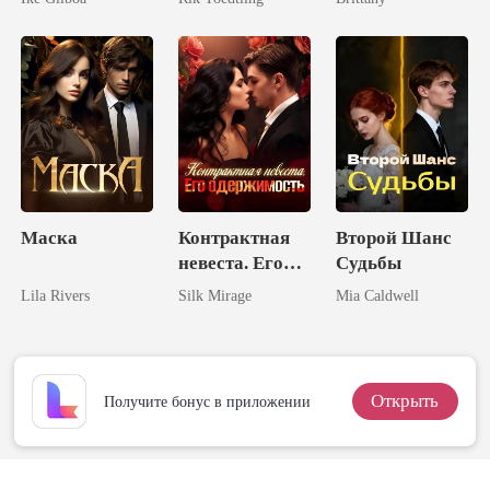
израненной
Королем
наследницы
Ликанов
Маска
Контрактная
Второй Шанс
невеста. Его
Судьбы
одержимость
Lila Rivers
Silk Mirage
Mia Caldwell
Открыть
Получите бонус в приложении