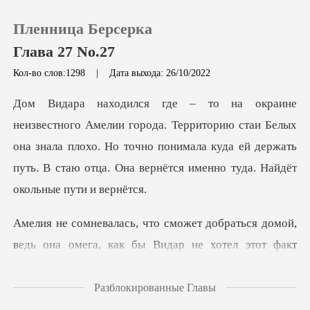
Пленница Берсерка
Глава 27 No.27
Кол-во слов:1298
|
Дата выхода: 26/10/2022
0
иторию стаи Белых
Пополнить
она знала плохо. Но точно понимала куда ей держать
путь
История чтения
Выйти
я домой,
ведь она омега, как бы Видар не х
Скачать приложение
Разблокированные Главы