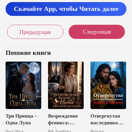
Скачайте App, чтобы Читать далее
Следующая
Предыдущая
Похожие книги
Три Принца –
Возрождение
Отвергнутая
Одна Луна
феникса:
наследником,
Месть
присвоенная
Ike Gilboa
Rik Toedtling
Brittany