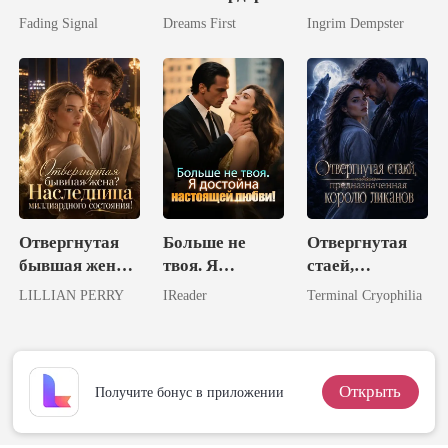
боссом-
Вечное
Fading Signal
Dreams First
Ingrim Dempster
миллиардером
Счастье
Отвергнутая
Больше не
Отвергнутая
бывшая жена?
твоя. Я
стаей,
Наследница
достойна
предназначенн
LILLIAN PERRY
IReader
Terminal Cryophilia
миллиардного
настоящей
ая королю
состояния!
любви!
ликанов
Открыть
Получите бонус в приложении