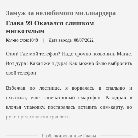
Замуж за нелюбимого миллиардера
Глава 99 Оказался слишком
мягкотелым
Кол-во слов:1048
|
Дата выхода: 08/07/2022
0
онить Магде.
Пополнить
Вот дура! Какая же я дура!
История чтения
е запечатанный смартфон. Разодрав в
Выйти
клочья упаковку, пост
Скачать приложение
строго ск
Разблокированные Главы