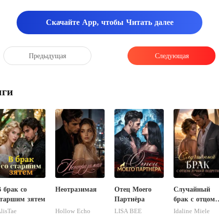
Скачайте App, чтобы Читать далее
Предыдущая
Следующая
иги
 брак со
Неотразимая
Отец Моего
Случайный
старшим зятем
Партнёра
брак с отцом
лучшей
lisTae
Hollow Echo
LISA BEE
Idaline Miele
подруги