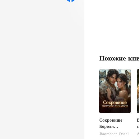
Похожие кн
Сокровище
В
Короля
Ликанов
Jhasmheen Oneal
A