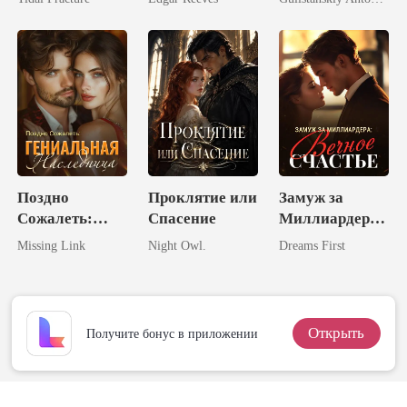
Таинственный
волка
Магнат
Поздно
Проклятие или
Замуж за
Сожалеть:
Спасение
Миллиардера:
Гениальная
Вечное
Missing Link
Night Owl.
Dreams First
Наследница
Счастье
Открыть
Получите бонус в приложении