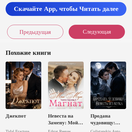
Скачайте App, чтобы Читать далее
Следующая
Предыдущая
Похожие книги
Джекпот
Невеста на
Продана
Замену: Мой
чудовищу:
Муж –
Невеста без
Tidal Fracture
Edgar Reeves
Gulistanskiy Antonova