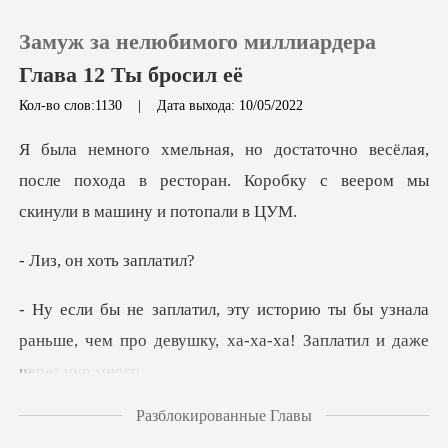
Замуж за нелюбимого миллиардера
Глава 12 Ты бросил её
Кол-во слов:1130
|
Дата выхода: 10/05/2022
0
ёлая,
после похода в ресторан. Коробку с в
Пополнить
н хоть з
История чтения
ы бы узнала
Выйти
раньше, чем про девушку, ха
Скачать приложение
Разблокированные Главы
о ск