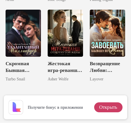
раскаяния
Скромная
Жестокая
Возвращение
Бывшая
игра-реванш
Любви:
Теперь
отвергнутой
Завоевать
Turbo Snail
Asher Wolfe
Layover
Талантливый
жены
Бывшую Жену
Миллиардер
Открыть
Получите бонус в приложении