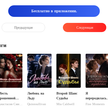
Бесплатно в приложении.
Предыдущая
Следующая
иги
Месть
Любовь на
Второй Шанс
Я
брошенной
Льду
Судьбы
переродилась,
жены в
чтобы любить
Анастасия Смирнова
Quinnsullivan
Mia Caldwell
Fine Moments
объятиях
своего