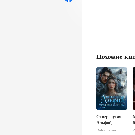
Похожие кн
Отвергнутая
Альфой,
Желанная
Baby Kemo
Ликаном