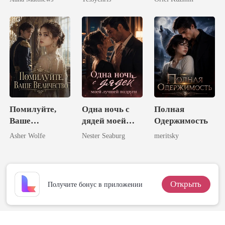
альфы
Помилуйте,
Одна ночь с
Полная
Ваше
дядей моей
Одержимость
Величество
лучшей
Asher Wolfe
Nester Seaburg
meritsky
подруги
Открыть
Получите бонус в приложении