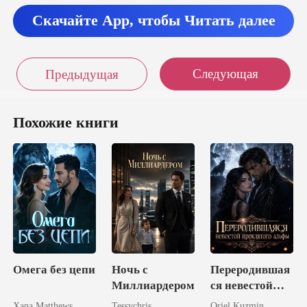
Скачайте App, чтобы Читать далее
Следующая
Предыдущая
Похожие книги
Омега без цепи
Ночь с
Переродившая
Миллиардером
ся невестой
проклятого
Xana Matthews
Tessychris
Oriel Kuzmin